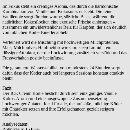
Im Fokus steht ein cremiges Aroma, das durch die harmonische
Kombination von Vanille und Kokosnuss entsteht. Die feine
Vanillenote sorgt für eine warme, süßliche Basis, während die
natürlichen Kokosflocken eine exotische Frische einbringen –
zusammen ein unwiderstehlicher Reiz für Karpfen, der sich deutlich
vom üblichen Boilie-Einerlei abhebt.
Verfeinert wird die Mischung mit hochwertigen Milchproteinen,
Mais, Milchpulver, Hanfmehl sowie Cornsteep Liquid – ein
flüssiger Attraktor, der die Lockwirkung zusätzlich verstärkt und das
Fressverhalten positiv beeinflusst.
Die garantierte Wasserstabilität von mindestens 24 Stunden sorgt
dafür, dass der Köder auch bei längeren Sessions konstant attraktiv
bleibt.
Fazit:
Der ICE Cream Boilie besticht durch sein einzigartiges Vanille-
Kokos-Aroma und eine ausgewogene Zusammensetzung
hochwertiger Zutaten. Ideal für alle, die auf süße, milchige Köder
mit Charakter setzen und ihre Erfolgschancen gezielt steigern
möchten.
Analysedaten:
Rohprotein: 15,03%