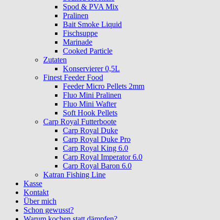
Spod & PVA Mix
Pralinen
Bait Smoke Liquid
Fischsuppe
Marinade
Cooked Particle
Zutaten
Konservierer 0,5L
Finest Feeder Food
Feeder Micro Pellets 2mm
Fluo Mini Pralinen
Fluo Mini Wafter
Soft Hook Pellets
Carp Royal Futterboote
Carp Royal Duke
Carp Royal Duke Pro
Carp Royal King 6.0
Carp Royal Imperator 6.0
Carp Royal Baron 6.0
Katran Fishing Line
Kasse
Kontakt
Über mich
Schon gewusst?
Warum kochen statt dämpfen?