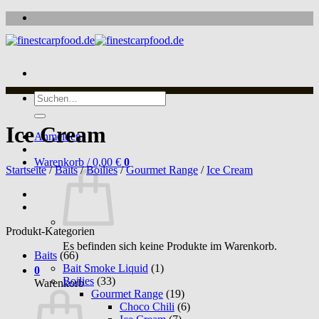
Zum
Inhalt
springen
Suche
nach:
Ice Cream
Anmelden
Warenkorb /
0,00
€
0
Startseite
/
Baits
/
Boilies
/
Gourmet Range
/
Ice Cream
Produkt-Kategorien
Es befinden sich keine Produkte im Warenkorb.
Baits
(66)
Bait Smoke Liquid
(1)
0
Boilies
(33)
Warenkorb
Gourmet Range
(19)
Choco Chili
(6)