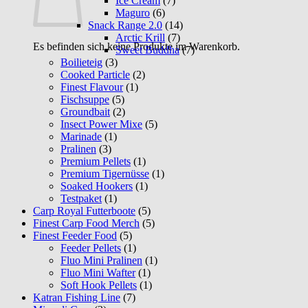
Ice Cream
(7)
Maguro
(6)
Snack Range 2.0
(14)
Arctic Krill
(7)
Es befinden sich keine Produkte im Warenkorb.
Sweet Buddha
(7)
Boilieteig
(3)
Cooked Particle
(2)
Finest Flavour
(1)
Fischsuppe
(5)
Groundbait
(2)
Insect Power Mixe
(5)
Marinade
(1)
Pralinen
(3)
Premium Pellets
(1)
Premium Tigernüsse
(1)
Soaked Hookers
(1)
Testpaket
(1)
Carp Royal Futterboote
(5)
Finest Carp Food Merch
(5)
Finest Feeder Food
(5)
Feeder Pellets
(1)
Fluo Mini Pralinen
(1)
Fluo Mini Wafter
(1)
Soft Hook Pellets
(1)
Katran Fishing Line
(7)