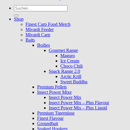
Suche
nach:
Shop
Finest Carp Food Merch
Mivardi Feeder
Mivardi Carp
Baits
Boilies
Gourmet Range
Maguro
Ice Cream
Choco Chili
Snack Range 2.0
Arctic Krill
Sweet Buddha
Premium Pellets
Insect Power Mixe
Insect Power Mix
Insect Power Mix – Plus Flavour
Insect Power Mix – Plus Liquid
Premium Tigernüsse
Finest Flavour
Groundbait
Soaked Hookers