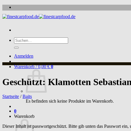
Zum
Inhalt
springen
Suche
nach:
Anmelden
Warenkorb /
0,00
€
0
Geschützt: Klamotten Sebastia
Startseite
/
Baits
Es befinden sich keine Produkte im Warenkorb.
0
Warenkorb
Dieser Inhalt ist passwortgeschützt. Bitte gib unten das Passwort ein