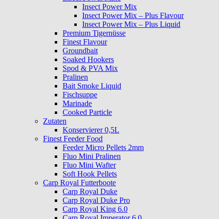
Insect Power Mix
Insect Power Mix – Plus Flavour
Insect Power Mix – Plus Liquid
Premium Tigernüsse
Finest Flavour
Groundbait
Soaked Hookers
Spod & PVA Mix
Pralinen
Bait Smoke Liquid
Fischsuppe
Marinade
Cooked Particle
Zutaten
Konservierer 0,5L
Finest Feeder Food
Feeder Micro Pellets 2mm
Fluo Mini Pralinen
Fluo Mini Wafter
Soft Hook Pellets
Carp Royal Futterboote
Carp Royal Duke
Carp Royal Duke Pro
Carp Royal King 6.0
Carp Royal Imperator 6.0