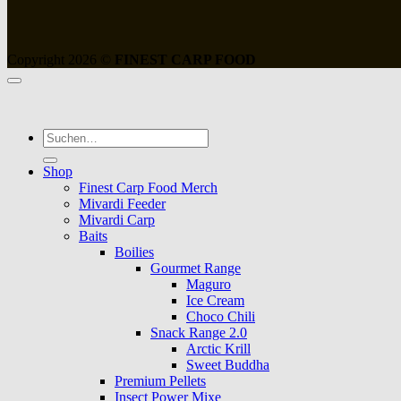
Copyright 2026 ©
FINEST CARP FOOD
Suche
nach:
Shop
Finest Carp Food Merch
Mivardi Feeder
Mivardi Carp
Baits
Boilies
Gourmet Range
Maguro
Ice Cream
Choco Chili
Snack Range 2.0
Arctic Krill
Sweet Buddha
Premium Pellets
Insect Power Mixe