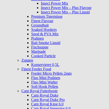
Insect Power Mix
Insect Power Mix – Plus Flavour
Insect Power Mix – Plus Liquid
Premium Tigernüsse
Finest Flavour
Groundbait
Soaked Hookers
Spod & PVA Mix
Pralinen
Bait Smoke Liquid
Fischsuppe
Marinade
Cooked Particle
Zutaten
Konservierer 0,5L
Finest Feeder Food
Feeder Micro Pellets 2mm
Fluo Mini Pralinen
Fluo Mini Wafter
Soft Hook Pellets
Carp Royal Futterboote
Carp Royal Duke
Carp Royal Duke Pro
Carp Royal King 6.0
Carp Royal Imperator 6.0