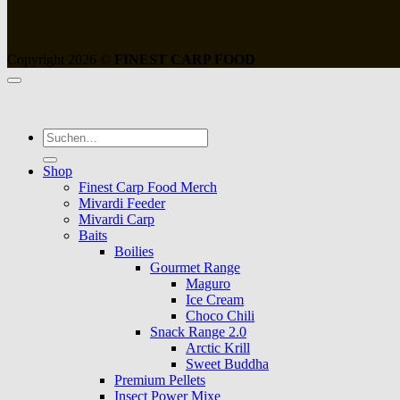
Copyright 2026 ©
FINEST CARP FOOD
Suche
nach:
Shop
Finest Carp Food Merch
Mivardi Feeder
Mivardi Carp
Baits
Boilies
Gourmet Range
Maguro
Ice Cream
Choco Chili
Snack Range 2.0
Arctic Krill
Sweet Buddha
Premium Pellets
Insect Power Mixe