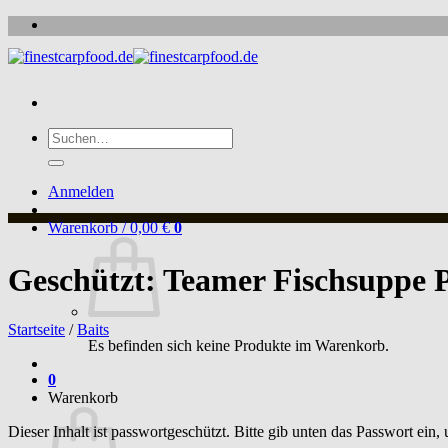
Zum
Inhalt
springen
Suche
nach:
Anmelden
Warenkorb /
0,00
€
0
Geschützt: Teamer Fischsuppe 
Startseite
/
Baits
Es befinden sich keine Produkte im Warenkorb.
0
Warenkorb
Dieser Inhalt ist passwortgeschützt. Bitte gib unten das Passwort ein