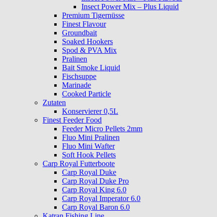
Insect Power Mix – Plus Liquid
Premium Tigernüsse
Finest Flavour
Groundbait
Soaked Hookers
Spod & PVA Mix
Pralinen
Bait Smoke Liquid
Fischsuppe
Marinade
Cooked Particle
Zutaten
Konservierer 0,5L
Finest Feeder Food
Feeder Micro Pellets 2mm
Fluo Mini Pralinen
Fluo Mini Wafter
Soft Hook Pellets
Carp Royal Futterboote
Carp Royal Duke
Carp Royal Duke Pro
Carp Royal King 6.0
Carp Royal Imperator 6.0
Carp Royal Baron 6.0
Katran Fishing Line