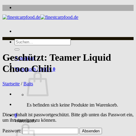
Zum
Inhalt
springen
Suche
nach:
Geschützt: Teamer Liquid
Anmelden
Choco Chili
Warenkorb /
0,00
€
0
Startseite
/
Baits
Es befinden sich keine Produkte im Warenkorb.
Dieser Inhalt ist passwortgeschützt. Bitte gib unten das Passwort ein,
0
um ihn anzeigen zu können.
Warenkorb
Passwort: