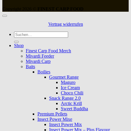
Copyright 2026 ©
FINEST CARP FOOD
Vertrag widerrufen
Suche
nach:
Shop
Finest Carp Food Merch
Mivardi Feeder
Mivardi Carp
Baits
Boilies
Gourmet Range
Maguro
Ice Cream
Choco Chili
Snack Range 2.0
Arctic Krill
Sweet Buddha
Premium Pellets
Insect Power Mixe
Insect Power Mix
Insect Power Mix – Plus Flavour