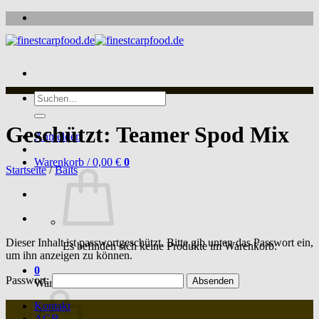
Zum
Inhalt
springen
Suche
nach:
Geschützt: Teamer Spod Mix
Anmelden
Warenkorb /
0,00
€
0
Startseite
/
Baits
Dieser Inhalt ist passwortgeschützt. Bitte gib unten das Passwort ein,
Es befinden sich keine Produkte im Warenkorb.
um ihn anzeigen zu können.
0
Passwort:
Warenkorb
Kontakt
AGB