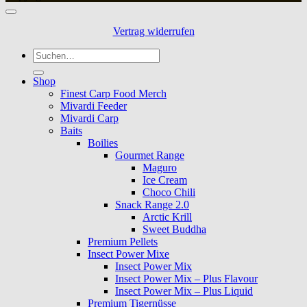
Vertrag widerrufen
Suche
nach:
Shop
Finest Carp Food Merch
Mivardi Feeder
Mivardi Carp
Baits
Boilies
Gourmet Range
Maguro
Ice Cream
Choco Chili
Snack Range 2.0
Arctic Krill
Sweet Buddha
Premium Pellets
Insect Power Mixe
Insect Power Mix
Insect Power Mix – Plus Flavour
Insect Power Mix – Plus Liquid
Premium Tigernüsse