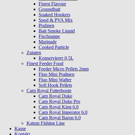
Finest Flavour
Groundbait
Soaked Hookers
Spod & PVA Mix
Pralinen
Bait Smoke Liquid
Fischsuppe
Marinade
Cooked Particle
Zutaten
Konservierer 0,5L
Finest Feeder Food
Feeder Micro Pellets 2mm
Fluo Mini Pralinen
Fluo Mini Wafter
Soft Hook Pellets
Carp Royal Futterboote
Carp Royal Duke
Carp Royal Duke Pro
Carp Royal King 6.0
Carp Royal Imperator 6.0
Carp Royal Baron 6.0
Katran Fishing Line
Kasse
Kontakt